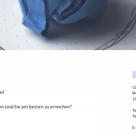
C
*
il
Ma
2
n sind Sie am besten zu erreichen?
Te
Te
E-