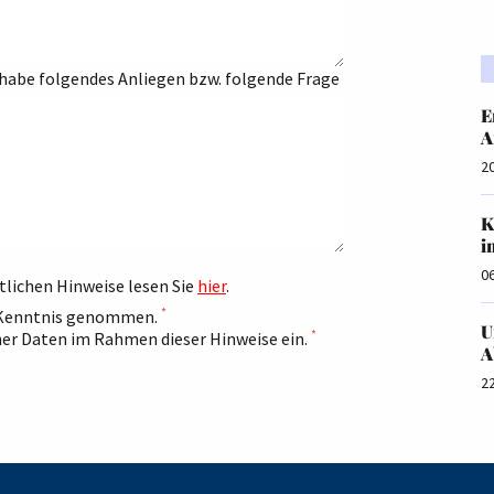
 habe folgendes Anliegen bzw. folgende Frage
E
A
2
K
i
0
tlichen Hinweise lesen Sie
hier
.
*
r Kenntnis genommen.
U
*
ner Daten im Rahmen dieser Hinweise ein.
A
2