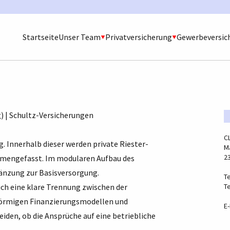
Startseite
Unser Team
Privatversicherung
Gewerbeversic
) | Schultz-Versicherungen
C
g. Innerhalb dieser werden private Riester-
Ma
2
mmengefasst. Im modularen Aufbau des
gänzung zur Basisversorgung.
Te
ich eine klare Trennung zwischen der
Te
gsförmigen Finanzierungsmodellen und
E-
eiden, ob die Ansprüche auf eine betriebliche