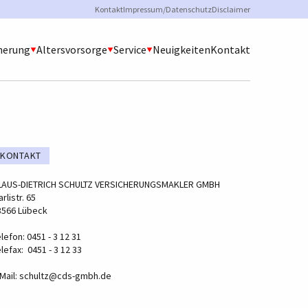
Sekundärmenü
Kontakt
Impressum/Datenschutz
Disclaimer
herung
Altersvorsorge
Service
Neuigkeiten
Kontakt
KONTAKT
LAUS-DIETRICH SCHULTZ VERSICHERUNGSMAKLER GMBH
rlistr. 65
3566 Lübeck
lefon: 0451 - 3 12 31
lefax: 0451 - 3 12 33
Mail:
schultz@cds-gmbh.de