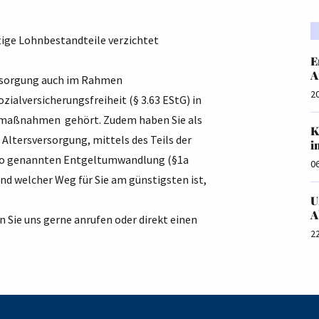
tige Lohnbestandteile verzichtet
E
A
versorgung auch im Rahmen
2
ialversicherungsfreiheit (§ 3.63 EStG) in
rgemaßnahmen gehört. Zudem haben Sie als
K
Altersversorgung, mittels des Teils der
i
so genannten Entgeltumwandlung (§1a
0
nd welcher Weg für Sie am günstigsten ist,
U
A
 Sie uns gerne anrufen oder direkt einen
2